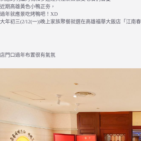
近期高雄黃色小鴨正夯，
過年就應景吃烤鴨吧！XD
大年初三(2/12(一))晚上家族聚餐就選在高雄福華大飯店「江南
店門口過年布置很有氣氛