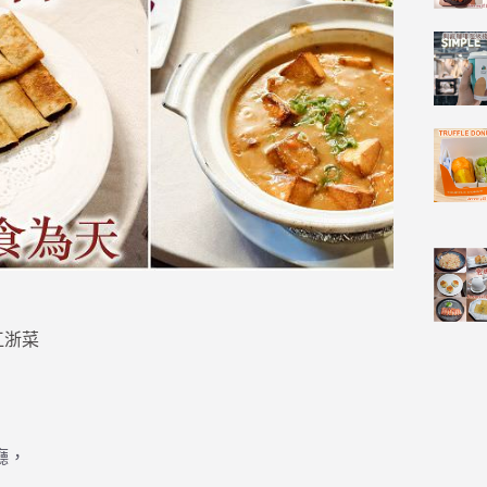
江浙菜
廳，