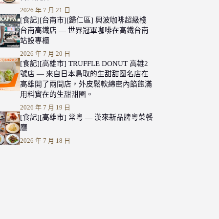
2026 年 7 月 21 日
[食記][台南市][歸仁區] 興波咖啡超級棧
台南高鐵店 — 世界冠軍咖啡在高鐵台南
站設專櫃
2026 年 7 月 20 日
[食記][高雄市] TRUFFLE DONUT 高雄2
號店 — 來自日本鳥取的生甜甜圈名店在
高雄開了兩間店，外皮鬆軟綿密內餡飽滿
用料實在的生甜甜圈。
2026 年 7 月 19 日
[食記][高雄市] 常粵 — 漢來新品牌粵菜餐
廳
2026 年 7 月 18 日