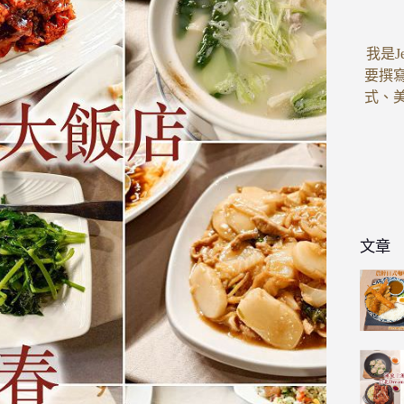
我是J
要撰
式、
文章