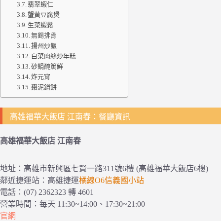
翡翠蝦仁
蟹黃豆腐煲
生菜蝦鬆
無錫排骨
揚州炒飯
白菜肉絲炒年糕
砂鍋醃篤鮮
炸元宵
棗泥鍋餅
高雄福華大飯店 江南春：餐廳資訊
高雄福華大飯店 江南春
地址：高雄市新興區七賢一路311號6樓 (高雄福華大飯店6樓)
鄰近捷運站：高雄捷運
橘線O6信義國小站
電話：(07) 2362323 轉 4601
營業時間：每天 11:30~14:00、17:30~21:00
官網