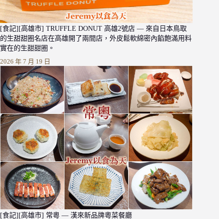
[食記][高雄市] TRUFFLE DONUT 高雄2號店 — 來自日本鳥取
的生甜甜圈名店在高雄開了兩間店，外皮鬆軟綿密內餡飽滿用料
實在的生甜甜圈。
2026 年 7 月 19 日
[食記][高雄市] 常粵 — 漢來新品牌粵菜餐廳