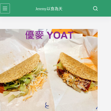
跳
Jeremy以食為天
至
主
要
內
容