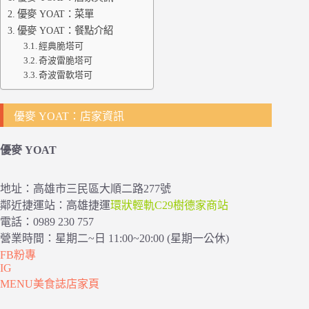
優麥 YOAT：菜單
優麥 YOAT：餐點介紹
經典脆塔可
奇波雷脆塔可
奇波雷軟塔可
優麥 YOAT：店家資訊
優麥 YOAT
地址：高雄市三民區大順二路277號
鄰近捷運站：高雄捷運
環狀輕軌C29樹德家商站
電話：0989 230 757
營業時間：星期二~日 11:00~20:00 (星期一公休)
FB粉專
IG
MENU美食誌店家頁