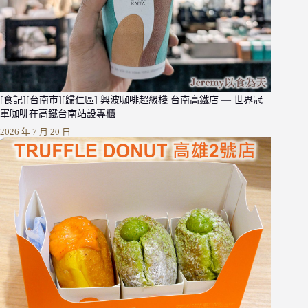
[食記][台南市][歸仁區] 興波咖啡超級棧 台南高鐵店 — 世界冠
軍咖啡在高鐵台南站設專櫃
2026 年 7 月 20 日