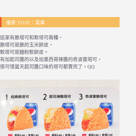
優麥 YOAT：菜單
這家有脆塔可和軟塔可兩種，
脆塔可是脆的玉米餅皮，
軟塔可是麵粉軟餅皮。
有加起司醬的以及加墨西哥辣醬的奇波雷塔可，
很可惜當天起司醬口味的塔可都賣完了。QQ