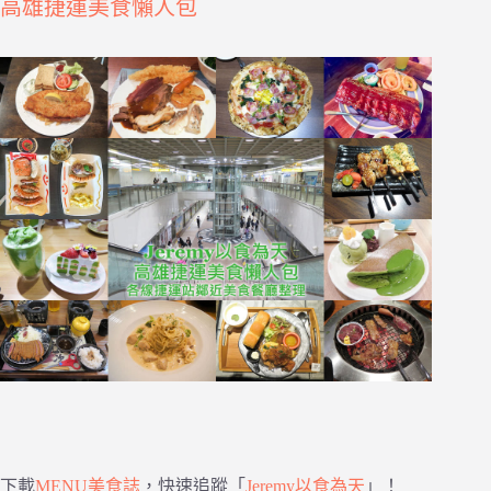
高雄捷運美食懶人包
下載
MENU美食誌
，快速追蹤「
Jeremy以食為天
」！