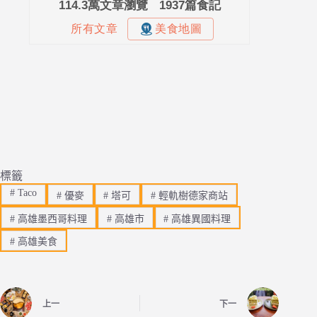
標籤
#
Taco
#
優麥
#
塔可
#
輕軌樹德家商站
#
高雄墨西哥料理
#
高雄市
#
高雄異國料理
#
高雄美食
上一
下一