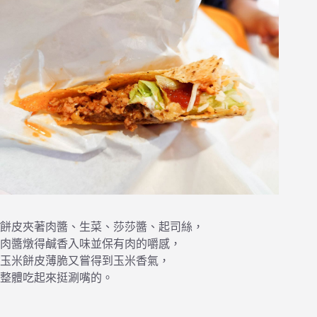
餅皮夾著肉醬、生菜、莎莎醬、起司絲，
肉醬燉得鹹香入味並保有肉的嚼感，
玉米餅皮薄脆又嘗得到玉米香氣，
整體吃起來挺涮嘴的。