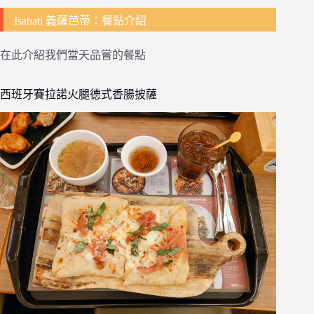
Isabati 義薩芭蒂：餐點介紹
在此介紹我們當天品嘗的餐點
西班牙賽拉諾火腿德式香腸披薩