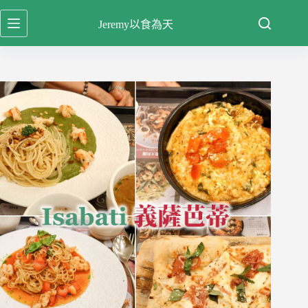
跳
Jeremy以食為天
至
主
要
內
容