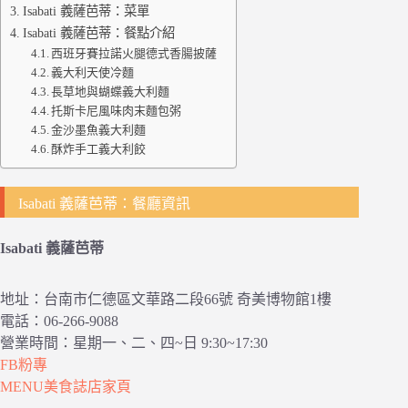
Isabati 義薩芭蒂：菜單
Isabati 義薩芭蒂：餐點介紹
西班牙賽拉諾火腿德式香腸披薩
義大利天使冷麵
長草地與蝴蝶義大利麵
托斯卡尼風味肉末麵包粥
金沙墨魚義大利麵
酥炸手工義大利餃
Isabati 義薩芭蒂：餐廳資訊
Isabati 義薩芭蒂
地址：台南市仁德區文華路二段66號 奇美博物館1樓
電話：06-266-9088
營業時間：星期一、二、四~日 9:30~17:30
FB粉專
MENU美食誌店家頁