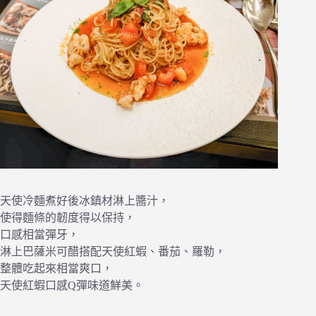
天使冷麵煮好後冰鎮材淋上醬汁，
使得麵條的韌度得以保持，
口感相當彈牙，
淋上巴薩米可醋搭配天使紅蝦、番茄、羅勒，
整體吃起來相當爽口，
天使紅蝦口感Q彈味道鮮美。