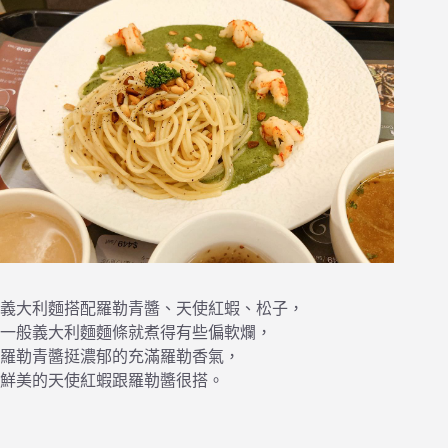
義大利麵搭配羅勒青醬、天使紅蝦、松子，
一般義大利麵麵條就煮得有些偏軟爛，
羅勒青醬挺濃郁的充滿羅勒香氣，
鮮美的天使紅蝦跟羅勒醬很搭。