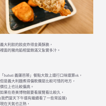
義大利餃的餃皮炸得金黃酥脆，
裡面的豬肉餡相當飽滿又紮實多汁。
「Isabati 義薩芭蒂」餐點大致上還行口味還算ok，
但是義大利麵煮得偏軟爛是比較可惜的地方，
價位上也比較偏高。
如果在奇美博物館要看展覽看比較久，
(我們當天下午還有繼續看了一些常設展)
現在天氣也正熱，