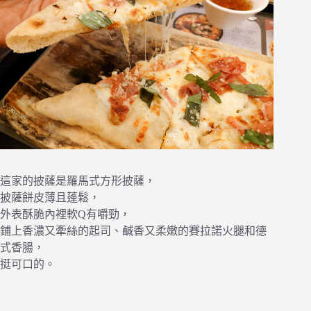
這家的披薩是羅馬式方形披薩，
披薩餅皮薄且蓬鬆，
外表酥脆內裡軟Q有嚼勁，
鋪上香濃又牽絲的起司、鹹香又柔嫩的賽拉諾火腿和德
式香腸，
挺可口的。