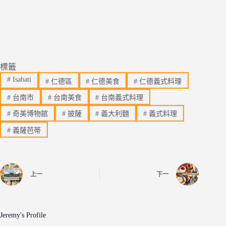
標籤
#
Isabati
#
仁德區
#
仁德美食
#
仁德義式料理
#
台南市
#
台南美食
#
台南義式料理
#
奇美博物館
#
披薩
#
義大利麵
#
義式料理
#
義薩芭蒂
上一
下一
Jeremy's Profile